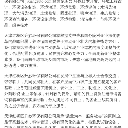
保有限公司 jixiangauto.com 经营范围含:环保技术开发、环境工程设
计、环保设备制造、环境治理、环境监测、环境评估；水污染治
理、大气污染治理、土壤修复、固废处理、噪声治理、生态修复；
环保咨询服务、环保设施运营、环境检测、清洁生产、节能环保产
品、绿色技术
天津红桥区升妙环保有限公司将根据党中央和国务院对企业深化改
革的战略部署，并遵循国资委关于推动企业壮大的相关指导方针，
我们将持续推进企业深层次改革，以实现产业结构的深度调整与优
化，合理配置各项资源，旨在提升核心竞争力，全面刷新企业整体
素质。我们面向全球市场及国内市场，矢志不渝地向更高更远的目
标迈进，奋力拼搏。
天津红桥区升妙环保有限公司在发展中注重与业界人士合作交流，
强强联手，共同发展壮大。在客户层面中力求广泛 建立稳定的客户
基础，业务范围涵盖了建筑业、设计业、工业、制造业、文化业、
外商独资 企业等领域，针对较为复杂、繁琐的行业资质注册申请咨
询有着丰富的实操经验，分别满足 不同行业，为各企业尽其所能，
为之提供合理、多方面的专业服务。
天津红桥区升妙环保有限公司秉承“质量为本，服务社会”的原则,立
足于高新技术，科学管理，拥有现代化的生产、检测及试验设备，